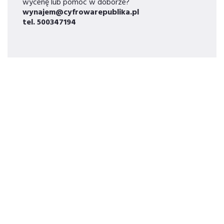
wycenę lub pomoc w doborze?
wynajem@cyfrowarepublika.pl
tel.
500347194