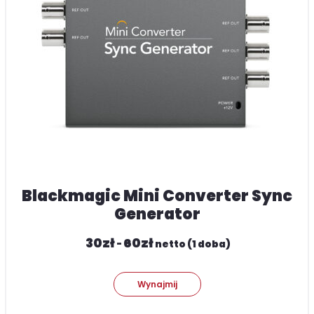
Blackmagic Mini Converter Sync
Generator
30
zł
60
zł
-
netto (1 doba)
Wynajmij