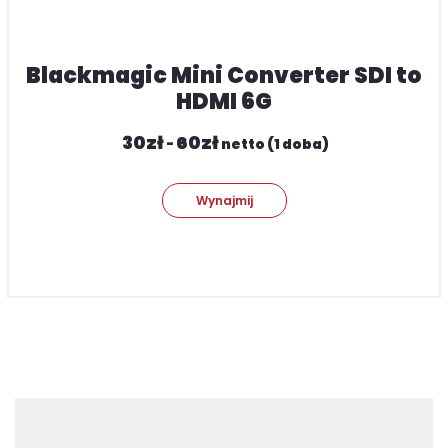
Blackmagic Mini Converter SDI to
HDMI 6G
30
zł
60
zł
-
netto (1 doba)
Wynajmij