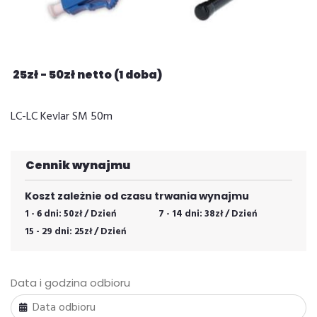
25
zł
-
50
zł
netto (1 doba)
LC-LC Kevlar SM 50m
Cennik wynajmu
1 - 6 dni:
50
zł
/ Dzień
7 - 14 dni:
38
zł
/ Dzień
15 - 29 dni:
25
zł
/ Dzień
Data i godzina odbioru