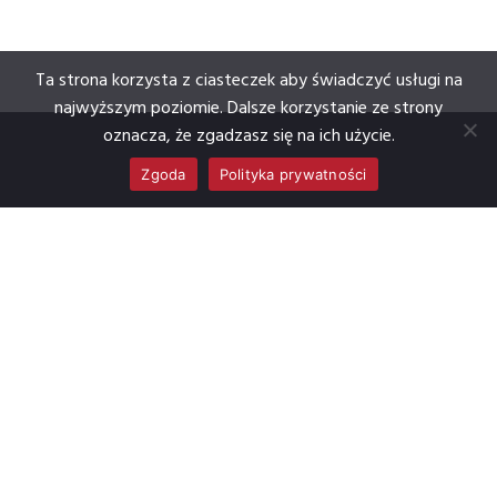
Ta strona korzysta z ciasteczek aby świadczyć usługi na
najwyższym poziomie. Dalsze korzystanie ze strony
oznacza, że zgadzasz się na ich użycie.
Zgoda
Polityka prywatności
Cyfrowa Republika to sklep i wypożyczalnia sprzętu
filmowego oraz autoryzowany partner Blackmagic
Design.
COPYRIGHT 2022 CYFROWA REPUBLIKA - ALL RIGHTS RESERVED.