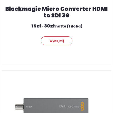
Blackmagic Micro Converter HDMI
to SDI 3G
15
zł
30
zł
-
netto (1 doba)
Wynajmij